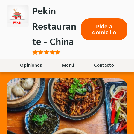
Volver
Pekín
al
menú
Restauran
Pide a
principal
domicilio
te - China
Opiniones
Menú
Contacto